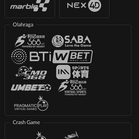
Olahraga
Crash Game