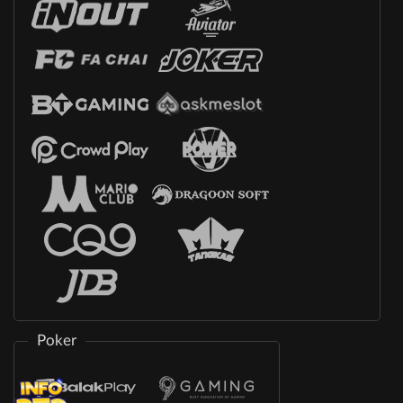
Poker