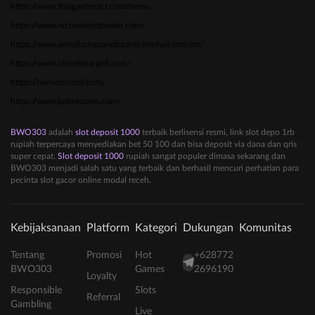
https://www.thaigardensct.com/menu
https://www.nicholaspethaven.com/
https://www.wyndhamgrandbadreichenhall.com/de/
https://www.christisbargrill.com/
https://horisonhotel.com/
https://www.kpbekspres.com/
BWO303
adalah
slot deposit 1000
terbaik berlisensi resmi, link slot depo 1rb
rupiah terpercaya menyediakan bet 50 100 dan bisa deposit via dana dan qris
super cepat.
Slot deposit 1000
rupiah sangat populer dimasa sekarang dan
BWO303 menjadi salah satu yang terbaik dan berhasil mencuri perhatian para
pecinta slot gacor online modal receh.
Kebijaksanaan
Platform
Kategori
Dukungan
Komunitas
Tentang
Promosi
Hot
+628772
BWO303
Games
2696190
Loyalty
Responsible
Slots
Referral
Gambling
Live