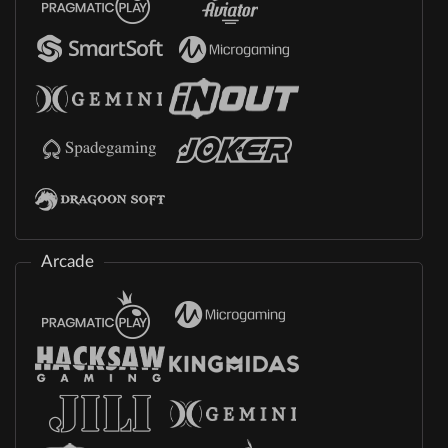
Arcade