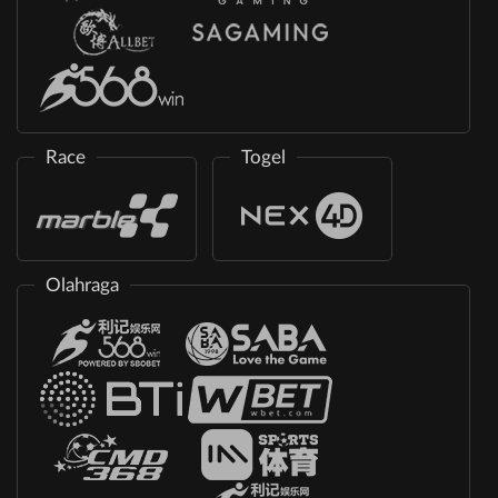
Race
Togel
Olahraga