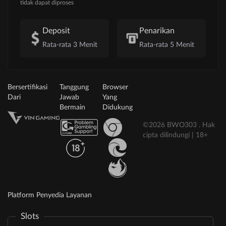
tidak dapat diproses
Deposit
Penarikan
Rata-rata 3 Menit
Rata-rata 5 Menit
Bersertifikasi
Tanggung
Browser
Dari
Jawab
Yang
Bermain
Didukung
©2026 BWO303 . Hak
cipta dilindungi | 18+
Platform Penyedia Layanan
Slots