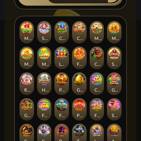
MAHJONG WINS
Starlight Princess 2000
Crazy Chicken
Caishen Mahjong: Triple Luck
Mahjong Fortune 2: Dragon Riches
Mahjong Fortune 3
MAHJONG FORTUNE
MAHJONG BONUS
Lotus Lanterns: Dragon's Fortune
Fortune Mahjong
Chili Chili Hot
SUPER HEROINE
RICH PIGGIES
Huffin’ And Puffin’ Rising
Phoenix Link - Collection
GOLDEN DRAGON EGG
Clucky Cash
Gems Bonanza
GOLDEN FAFAFA
Farm Fortune Wheel
Feeding Time
Pompeii’s Blaze 1000
FIVE BLESSINGS ARRIVE
Skeleton Thief