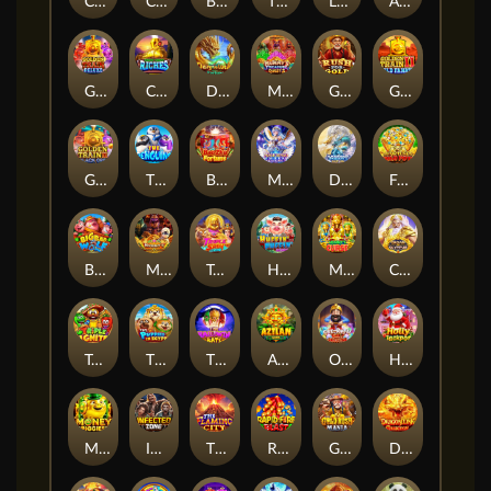
Crown of Hades
Cyber Rabbit
BUFFALO LEGEND
Thunder Lord
LIBERTY HEROINER
AZTLAN GEMS2
GOLDEN TRAIN DELUXE
Choo Choo Riches
Dragon Link Fortune
Mummy’s Treasure Quest 2
Gold Rush
GOLDEN TRAIN 2
Golden Train Ⅲ: Black Ore
THE PENGUINS
Bao Zhu Fortune
Magic Bingo Queen
Dragon's Blaze Link
Fortune Gold Pots
Big Bad Wolf
Mummy’s Treasure Quest
Triple Spin Xtreme
Huffin'and Puffin'Jackpot
MUMMY'S CURSE
Crown of Olympus
Triple Ignite
THE PUPPIES IN EGYPT
The Hallowin Bats
Aztlan Gems
Ore Rush: Cart Collector
Holly Jackpot
Money Piggies
INFECTED ZONE
THE FLAME CITY
RAPID FIRE BLAST
Gold Rush Mania
Dragon Link Collection